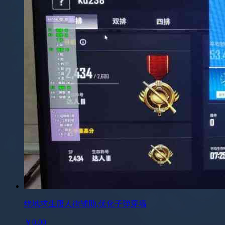
绝地求生唐人街辅助,优化子弹穿墙
￥0.00