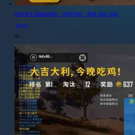
绝地求生杀破狼辅助，推荐功能：透视 追踪 自瞄
￥0.00
50