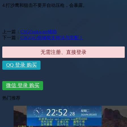
4.打沙鹰和狙击不要开自动压枪，会暴露。
上一篇：
CSGOaskware辅助
下一篇：
CSGO心悦辅助支持5E与官配！
无需注册、直接登录
QQ 登录 购买
微信 登录 购买
热门推荐