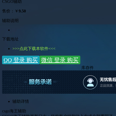
CSGO辅助
售价
：￥
9.50
辅助说明
下载地址
>>>点此下载本软件<<<
QQ 登录 购买
微信 登录 购买
库存
件
辅助详情
csgo海王辅助