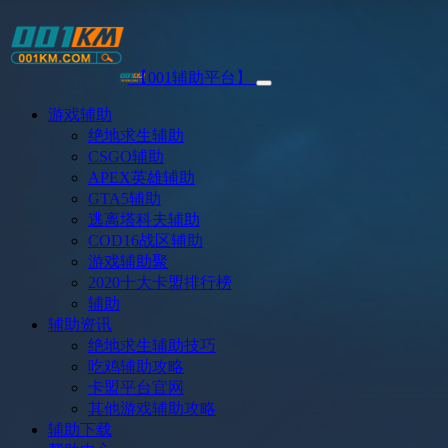
【001辅助平台】
游戏辅助
绝地求生辅助
CSGO辅助
APEX英雄辅助
GTA5辅助
逃离塔科夫辅助
COD16战区辅助
游戏辅助聚
2020十大卡盟排行榜
辅助
辅助资讯
绝地求生辅助技巧
吃鸡辅助攻略
卡盟平台官网
其他游戏辅助攻略
辅助下载