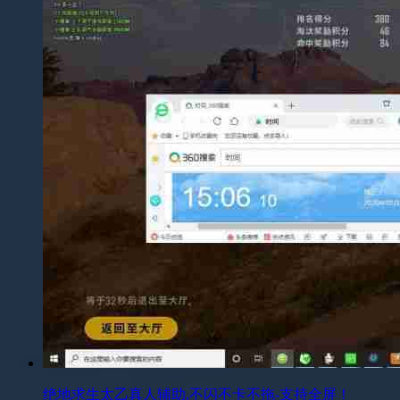
绝地求生太乙真人辅助,不闪不卡不拖-支持全屏！