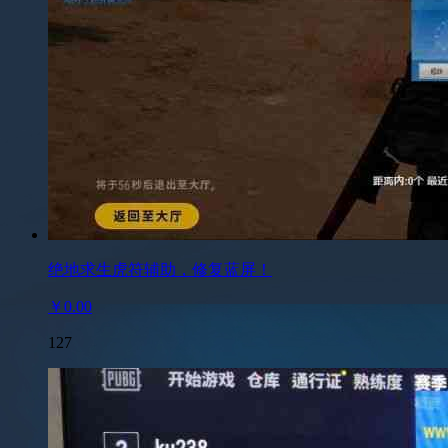
绝地求生虎符辅助，修复蓝屏！
￥0.00
127