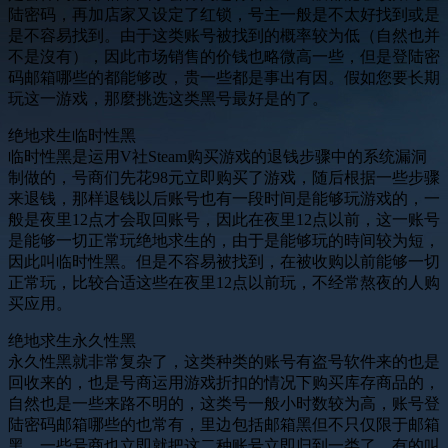
陆密码，再加店家又设定了红锁，号主一般是不太好找到或是
是不容易找到。由于这类账号被找到的概率较为低（自然也并
不是沒有），因此市场销售的价钱也略微高一些，但是登陆密
码邮箱哪些的都能够改，贵一些都是事出有因。假如您要长期
玩这一游戏，那麼挑选这类黑号最好是的了。
绝地求生临时性黑
临时性黑是运用V社Steam购买游戏的退钱步骤中的系统漏洞
制做的，号商们先花98元立即购买了游戏，随后根据一些步骤
来退钱，那样退钱以后账号也有一段时间是能够玩游戏的，一
般是夜里12点才会取回账号，因此在夜里12点以前，这一账号
是能够一切正常玩绝地求生的，由于是能够玩的時间较为短，
因此叫临时性黑。但是不容易被找到，在被收购以前能够一切
正常玩，比较合适这些在夜里12点以前玩，不经常熬夜的人购
买应用。
绝地求生永久性黑
永久性黑就非常复杂了，这类种类的账号有盗号软件来的也是
回收来的，也是号商运用游戏折扣的情况下购买库存商品的，
自然也是一些来路不明的，这类号一般小时数较为高，账号登
陆密码邮箱哪些的也常有，里边包括邮箱黑但不只仅限于邮箱
黑，一些号商也立即就把这二种账号立即归到一类了，有的叫