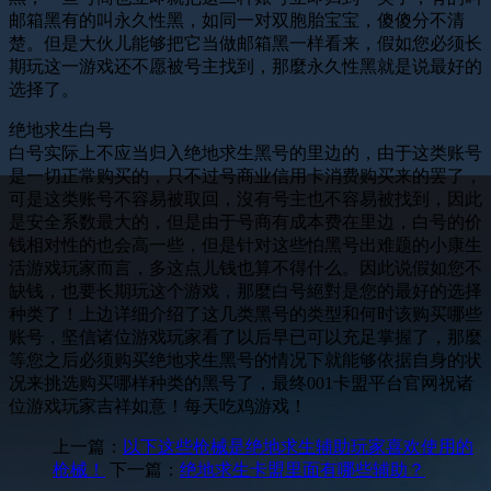
邮箱黑有的叫永久性黑，如同一对双胞胎宝宝，傻傻分不清
楚。但是大伙儿能够把它当做邮箱黑一样看来，假如您必须长
期玩这一游戏还不愿被号主找到，那麼永久性黑就是说最好的
选择了。
绝地求生白号
白号实际上不应当归入绝地求生黑号的里边的，由于这类账号
是一切正常购买的，只不过号商业信用卡消费购买来的罢了，
可是这类账号不容易被取回，沒有号主也不容易被找到，因此
是安全系数最大的，但是由于号商有成本费在里边，白号的价
钱相对性的也会高一些，但是针对这些怕黑号出难题的小康生
活游戏玩家而言，多这点儿钱也算不得什么。因此说假如您不
缺钱，也要长期玩这个游戏，那麼白号絕對是您的最好的选择
种类了！上边详细介绍了这几类黑号的类型和何时该购买哪些
账号，坚信诸位游戏玩家看了以后早已可以充足掌握了，那麼
等您之后必须购买绝地求生黑号的情况下就能够依据自身的状
况来挑选购买哪样种类的黑号了，最终001卡盟平台官网祝诸
位游戏玩家吉祥如意！每天吃鸡游戏！
上一篇：
以下这些枪械是绝地求生辅助玩家喜欢使用的
枪械！
下一篇：
绝地求生卡盟里面有哪些辅助？