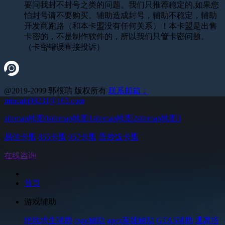
要问我封不封号之类的问题。我们只推荐稳定的,如果您
怕封号请不要购买。辅助造成封号，辅助不稳定，辅助
开发商跑路（和本卡盟没有任何关系）！本卡盟是出售
卡密的，不是制作软件的，所以我们只管卡密问题。
（卡密错误直接投诉）
@2019-2099 郭根瑞 版权所有
联系邮箱：
mincaiq98231@163.com
sitemap地图0
sitemap地图1
sitemap地图2
sitemap地图3
易信卡盟
855卡盟
957卡盟
蛋炒饭卡盟
在线咨询
首页
游戏辅助
绝地求生辅助
csgo辅助
apex英雄辅助
GTA5辅助
逃离塔