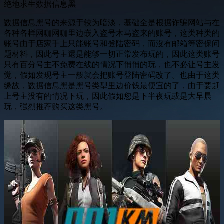
绝地求生数据信息黑
数据信息黑号的来源于较为暗淡，基础全是根据诈骗网站与在
各种各样网咖网咖里边嵌入盗号木马盗来的账号，这类种类的
账号由于店家手上只能账号和登陆密码，而沒有邮箱等密保问
题材料，因此号主還是能够一切正常发布玩的，因此这类账号
只有百分号主不免费在线的情况下悄悄的玩，也不必让号主发
觉，假如发现号主一般就会把账号登陆密码改了。也由于这类
缘故，数据信息黑是黑号类型里边价钱最便宜的了，由于要赶
上号主没有的情况下玩，因此假如您是下半夜玩或是大早晨
玩，强烈推荐购买这类黑号。