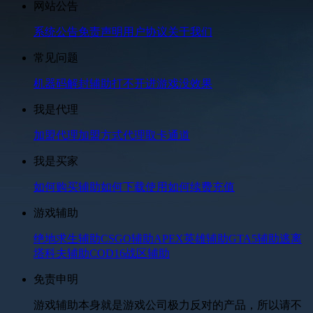
网站公告
系统公告
免责声明
用户协议
关于我们
常见问题
机器码解封
辅助打不开
进游戏没效果
我是代理
加盟代理
加盟方式
代理取卡通道
我是买家
如何购买辅助
如何下载使用
如何续费充值
游戏辅助
绝地求生辅助
CSGO辅助
APEX英雄辅助
GTA5辅助
逃离
塔科夫辅助
COD16战区辅助
免责申明
游戏辅助本身就是游戏公司极力反对的产品，所以请不