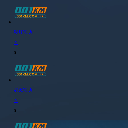
影月辅助
￥
0
易友辅助
￥
0