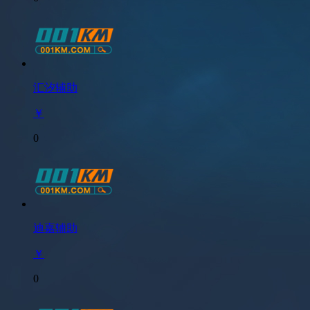
汇汐辅助
￥
0
迪嘉辅助
￥
0