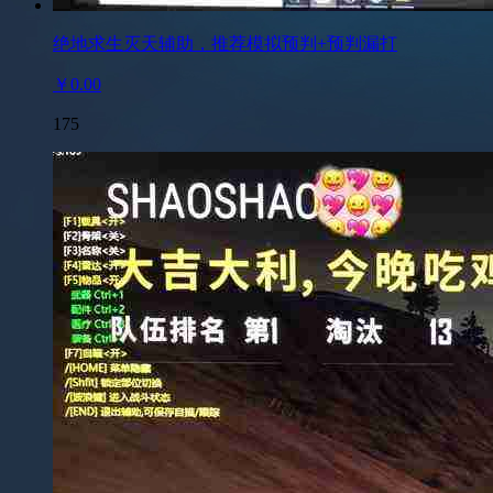
绝地求生灭天辅助，推荐模拟预判+预判漏打
￥0.00
175