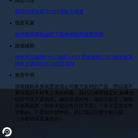
我是代理
加盟代理
加盟方式
代理取卡通道
我是买家
如何购买辅助
如何下载使用
如何续费充值
游戏辅助
绝地求生辅助
CSGO辅助
APEX英雄辅助
GTA5辅助
逃离
塔科夫辅助
COD16战区辅助
免责申明
游戏辅助本身就是游戏公司极力反对的产品，所以请不
要问我封不封号之类的问题。我们只推荐稳定的,如果您
怕封号请不要购买。辅助造成封号，辅助不稳定，辅助
开发商跑路（和本卡盟没有任何关系）！本卡盟是出售
卡密的，不是制作软件的，所以我们只管卡密问题。
（卡密错误直接投诉）