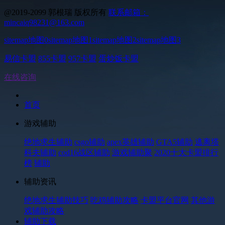
@2019-2099 郭根瑞 版权所有
联系邮箱：
mincaiq98231@163.com
sitemap地图0
sitemap地图1
sitemap地图2
sitemap地图3
易信卡盟
855卡盟
957卡盟
蛋炒饭卡盟
在线咨询
首页
游戏辅助
绝地求生辅助
csgo辅助
apex英雄辅助
GTA5辅助
逃离塔
科夫辅助
cod16战区辅助
游戏辅助聚
2020十大卡盟排行
榜
辅助
辅助资讯
绝地求生辅助技巧
吃鸡辅助攻略
卡盟平台官网
其他游
戏辅助攻略
辅助下载