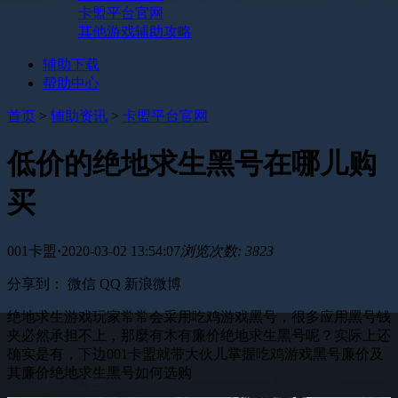
卡盟平台官网
其他游戏辅助攻略
辅助下载
帮助中心
首页
>
辅助资讯
>
卡盟平台官网
低价的绝地求生黑号在哪儿购
买
001卡盟
·
2020-03-02 13:54:07
浏览次数: 3823
分享到：
微信
QQ
新浪微博
绝地求生游戏玩家常常会采用吃鸡游戏黑号，很多应用黑号钱
夹必然承担不上，那麼有木有廉价绝地求生黑号呢？实际上还
确实是有，下边001卡盟就带大伙儿掌握吃鸡游戏黑号廉价及
其廉价绝地求生黑号如何选购