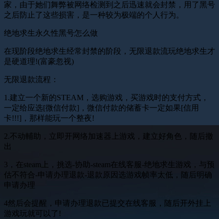
家，由于她们舞弊被网络检测到之后迅速就会封禁，用了黑号
之后防止了这些损害，是一种较为极端的个人行为。
绝地求生永久性黑号怎么做
在现阶段绝地求生经常封禁的阶段，无限退款流玩绝地求生才
是硬道理!(富豪忽视)
无限退款流程：
1.建立一个新的STEAM，选购游戏，买游戏时的支付方式，
一定给应选[微信付款]，微信付款的储蓄卡一定如果[信用
卡!!!]，那样能玩一个整夜!
2.不动輔助，立即开网络加速器上游戏，建立好角色，随后撤
出
3，在steam上，挑选-协助-steam在线客服-绝地求生游戏，与预
估不符合-申请办理退款-退款原因选游戏帧率太低，随后明确
申请办理
4然后会提醒，申请办理退款已提交在线客服，随后开外挂上
游戏玩就可以了!