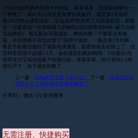
5当你付款时要的信用卡付的款，恭喜恭喜，我现在能够玩一
个整夜了：期内无论你也是免费在线被封，還是第2天追封，
第2天仍然会接到退款，乐滋滋!即然你用了无限退款流，那麼
你一定要挑选一款首瞄爆力的輔助(强烈推荐加特林+爆力自瞄
实例教程)，相互配合无限退款，爽快的爽一个整夜沒有难
题，并且很难不担忧封禁了!信用卡退款，一般是第2天到账，
要是手机微信接到了退款电请通告，那麼钱就走在路上了，仅
仅转至信用卡必须1-2天，会在退款到账的時间，T你退出!当
你用支付宝钱包或账户余额付款，恭喜恭喜，你只有玩1-2局
就玩不了，由于退款到账了
上一篇：
绝地求生冷黑号是什么！
下一篇：
绝地求生白
号是什么？与绝地求生黑号购买！
分享到：
微信
QQ
新浪微博
无需注册、快捷购买