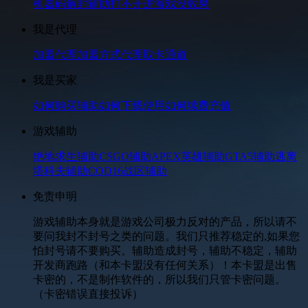
机器码解封
辅助打不开
进游戏没效果
我是代理
加盟代理
加盟方式
代理取卡通道
我是买家
如何购买辅助
如何下载使用
如何续费充值
游戏辅助
绝地求生辅助
CSGO辅助
APEX英雄辅助
GTA5辅助
逃离
塔科夫辅助
COD16战区辅助
免责申明
游戏辅助本身就是游戏公司极力反对的产品，所以请不
要问我封不封号之类的问题。我们只推荐稳定的,如果您
怕封号请不要购买。辅助造成封号，辅助不稳定，辅助
开发商跑路（和本卡盟没有任何关系）！本卡盟是出售
卡密的，不是制作软件的，所以我们只管卡密问题。
（卡密错误直接投诉）