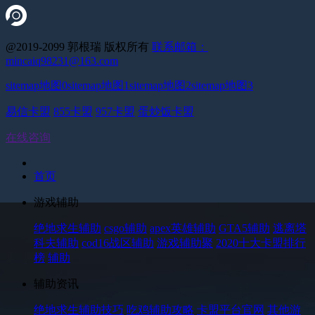
@2019-2099 郭根瑞 版权所有
联系邮箱：
mincaiq98231@163.com
sitemap地图0
sitemap地图1
sitemap地图2
sitemap地图3
易信卡盟
855卡盟
957卡盟
蛋炒饭卡盟
在线咨询
首页
游戏辅助
绝地求生辅助
csgo辅助
apex英雄辅助
GTA5辅助
逃离塔
科夫辅助
cod16战区辅助
游戏辅助聚
2020十大卡盟排行
榜
辅助
辅助资讯
绝地求生辅助技巧
吃鸡辅助攻略
卡盟平台官网
其他游