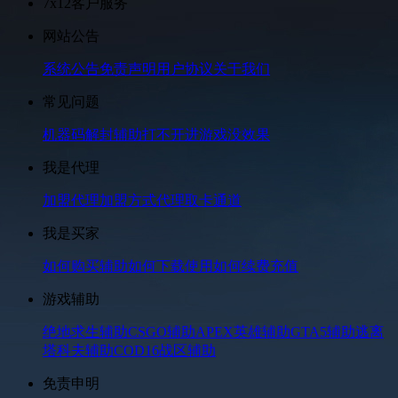
7x12客户服务
网站公告
系统公告
免责声明
用户协议
关于我们
常见问题
机器码解封
辅助打不开
进游戏没效果
我是代理
加盟代理
加盟方式
代理取卡通道
我是买家
如何购买辅助
如何下载使用
如何续费充值
游戏辅助
绝地求生辅助
CSGO辅助
APEX英雄辅助
GTA5辅助
逃离
塔科夫辅助
COD16战区辅助
免责申明