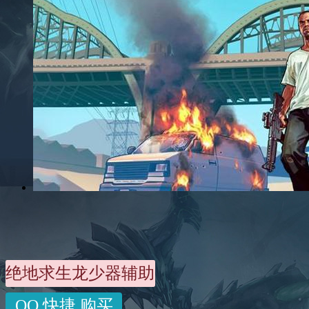
绝地求生龙少器辅助
QQ 快捷 购买