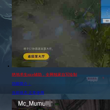
绝地求生nice辅助，全网独家自写绘制
功能简介：
当前状态
正常使用