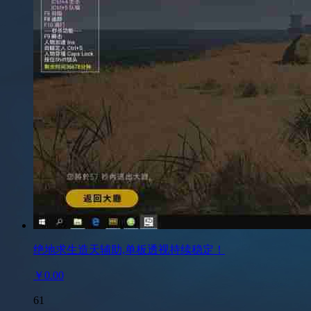
绝地求生造天辅助,单板透视持续稳定！
￥0.00
61