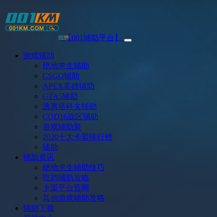
【001辅助平台】
游戏辅助
绝地求生辅助
CSGO辅助
APEX英雄辅助
GTA5辅助
逃离塔科夫辅助
COD16战区辅助
游戏辅助聚
2020十大卡盟排行榜
辅助
辅助资讯
绝地求生辅助技巧
吃鸡辅助攻略
卡盟平台官网
其他游戏辅助攻略
辅助下载