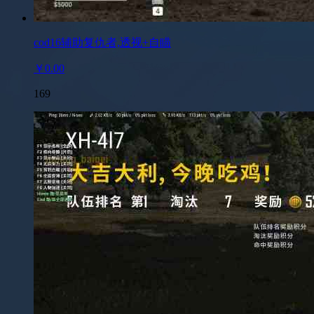
cod16辅助复仇者,透视+自瞄
￥0.00
169