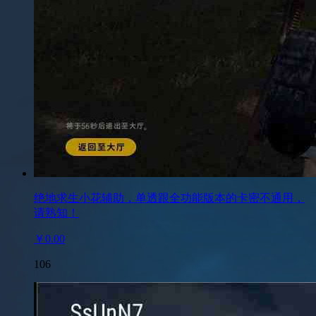
绝地求生小花辅助，单透跟全功能版本的卡密不通用，
请熟知！
￥0.00
106