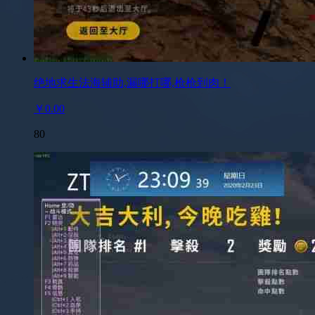
绝地求生法海辅助,漏哪打哪,枪枪到肉！
￥0.00
80