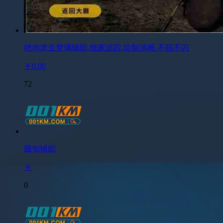
绝地求生梦璃辅助,独家追踪.绘制清晰.不脱不闪
￥0.00
72
颜旬辅助
￥
0