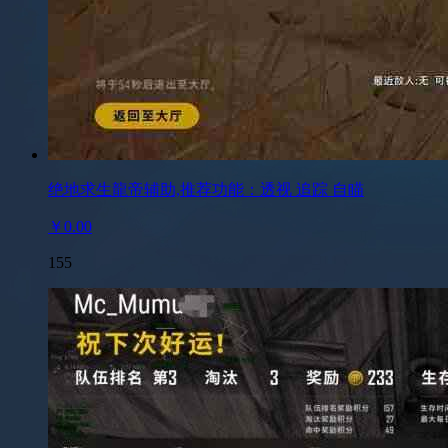
绝地求生龍帝辅助,推荐功能：透视 追踪 自瞄
￥0.00
155